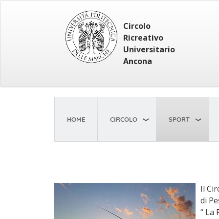
Salta
al
Circolo
contenuto
Ricreativo
principale
Universitario
Ancona
HOME
CIRCOLO
SPORT
Il Ci
di Pe
“ La 