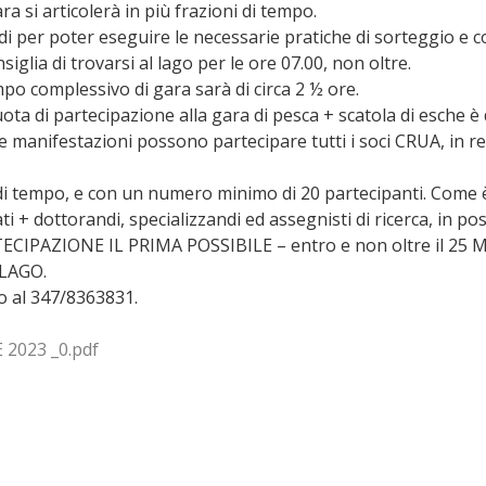
ra si articolerà in più frazioni di tempo.
i per poter eseguire le necessarie pratiche di sorteggio e 
nsiglia di trovarsi al lago per le ore 07.00, non oltre.
mpo complessivo di gara sarà di circa 2 ½ ore.
ota di partecipazione alla gara di pesca + scatola di esche è
e manifestazioni possono partecipare tutti i soci CRUA, in re
 di tempo, e con un numero minimo di 20 partecipanti. Come 
ati + dottorandi, specializzandi ed assegnisti di ricerca, in 
AZIONE IL PRIMA POSSIBILE – entro e non oltre il 25 M
LAGO.
o al 347/8363831.
E 2023 _0.pdf